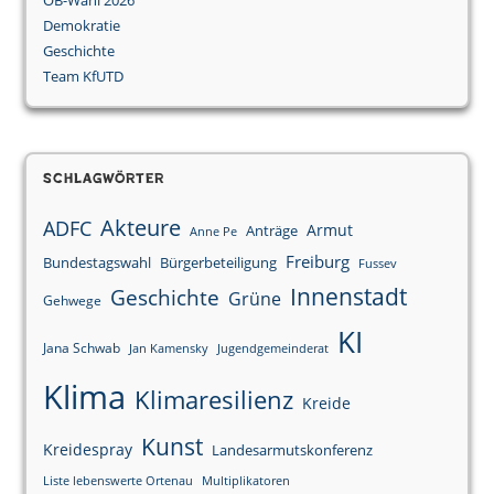
Demokratie
Geschichte
Team KfUTD
Schlagwörter
Akteure
ADFC
Armut
Anträge
Anne Pe
Freiburg
Bundestagswahl
Bürgerbeteiligung
Fussev
Innenstadt
Geschichte
Grüne
Gehwege
KI
Jana Schwab
Jan Kamensky
Jugendgemeinderat
Klima
Klimaresilienz
Kreide
Kunst
Kreidespray
Landesarmutskonferenz
Liste lebenswerte Ortenau
Multiplikatoren