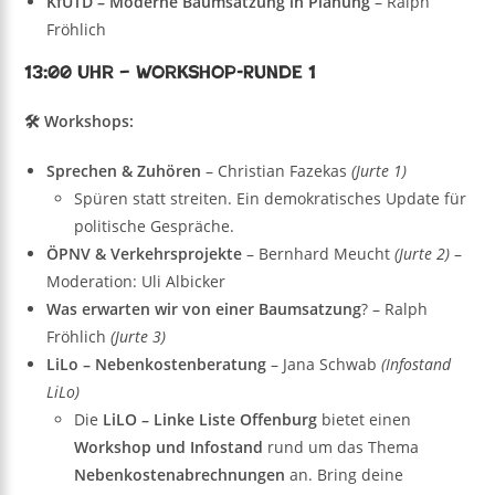
KfUTD – Moderne Baumsatzung in Planung
– Ralph
Fröhlich
13:00 Uhr – Workshop-Runde 1
🛠️ Workshops:
Sprechen & Zuhören
– Christian Fazekas
(Jurte 1)
Spüren statt streiten. Ein demokratisches Update für
politische Gespräche.
ÖPNV & Verkehrsprojekte
– Bernhard Meucht
(Jurte 2)
–
Moderation: Uli Albicker
Was erwarten wir von einer Baumsatzung
? – Ralph
Fröhlich
(Jurte 3)
LiLo – Nebenkostenberatung
– Jana Schwab
(Infostand
LiLo)
Die
LiLO – Linke Liste Offenburg
bietet einen
Workshop und Infostand
rund um das Thema
Nebenkostenabrechnungen
an. Bring deine