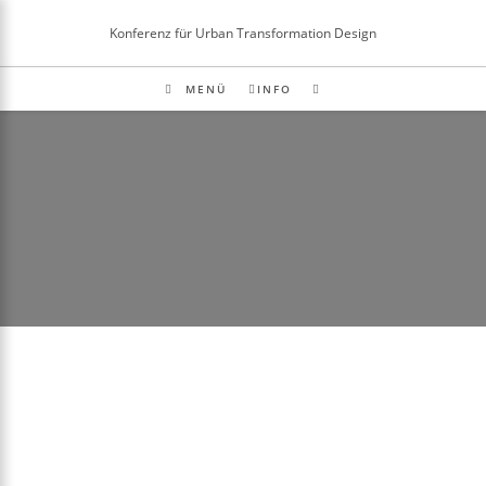
Inhalt
Zum
springen
Konferenz für Urban Transformation Design
Inhalt
springen
MENÜ
INFO