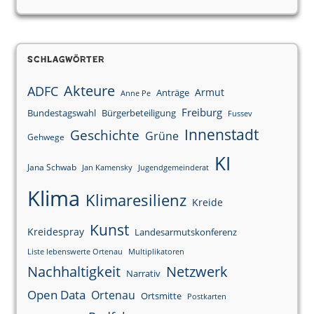
Schlagwörter
Akteure
ADFC
Armut
Anträge
Anne Pe
Freiburg
Bundestagswahl
Bürgerbeteiligung
Fussev
Innenstadt
Geschichte
Grüne
Gehwege
KI
Jana Schwab
Jan Kamensky
Jugendgemeinderat
Klima
Klimaresilienz
Kreide
Kunst
Kreidespray
Landesarmutskonferenz
Liste lebenswerte Ortenau
Multiplikatoren
Nachhaltigkeit
Netzwerk
Narrativ
Open Data
Ortenau
Ortsmitte
Postkarten