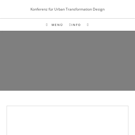
Inhalt
Zum
springen
Konferenz für Urban Transformation Design
Inhalt
springen
MENÜ
INFO