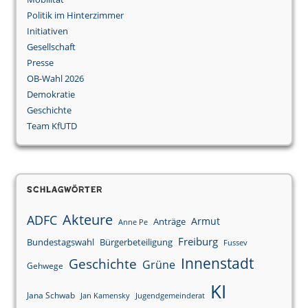
Politik im Hinterzimmer
Initiativen
Gesellschaft
Presse
OB-Wahl 2026
Demokratie
Geschichte
Team KfUTD
Schlagwörter
Akteure
ADFC
Armut
Anträge
Anne Pe
Freiburg
Bundestagswahl
Bürgerbeteiligung
Fussev
Innenstadt
Geschichte
Grüne
Gehwege
KI
Jana Schwab
Jan Kamensky
Jugendgemeinderat