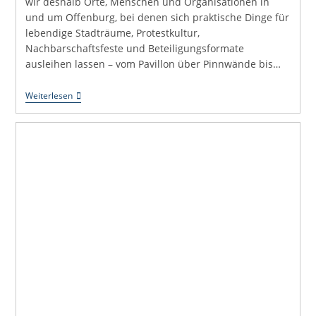
wir deshalb Orte, Menschen und Organisationen in
und um Offenburg, bei denen sich praktische Dinge für
lebendige Stadträume, Protestkultur,
Nachbarschaftsfeste und Beteiligungsformate
ausleihen lassen – vom Pavillon über Pinnwände bis…
Material
Weiterlesen
Für
Den
Urbanen
Wandel