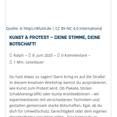
Quelle: © https://kfutd.de |
CC BY-NC 4.0 International
Kunst & Protest – Deine Stimme, deine
Botschaft!
Beitrags-
Beitrag
Beitrags-
Ralph
8. Juni 2025
0 Kommentare
Autor:
veröffentlicht:
Kommentare:
Lesedauer:
1 Min. Lesedauer
Du hast etwas zu sagen? Dann bring es auf die Straße!
In diesem kreativen Workshop kannst du ausprobieren,
wie Kunst zum Protest wird. Ob Plakate, Sticker,
Schablonengraffiti oder bunte Kreideaktionen – wir
experimentieren mit verschiedenen Techniken und
gestalten gemeinsam starke Botschaften. Egal, ob du
dich für Umweltschutz, Gerechtigkeit oder dein eigenes
Herzensthema einsetzen willst – hier kannst du es