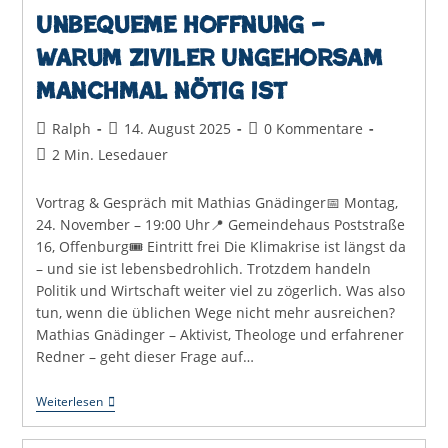
Unbequeme Hoffnung –
Warum ziviler Ungehorsam
manchmal nötig ist
Beitrags-
Beitrag
Beitrags-
Ralph
14. August 2025
0 Kommentare
Autor:
veröffentlicht:
Kommentare:
Lesedauer:
2 Min. Lesedauer
Vortrag & Gespräch mit Mathias Gnädinger📅 Montag,
24. November – 19:00 Uhr📍 Gemeindehaus Poststraße
16, Offenburg🎟 Eintritt frei Die Klimakrise ist längst da
– und sie ist lebensbedrohlich. Trotzdem handeln
Politik und Wirtschaft weiter viel zu zögerlich. Was also
tun, wenn die üblichen Wege nicht mehr ausreichen?
Mathias Gnädinger – Aktivist, Theologe und erfahrener
Redner – geht dieser Frage auf…
Unbequeme
Weiterlesen
Hoffnung
–