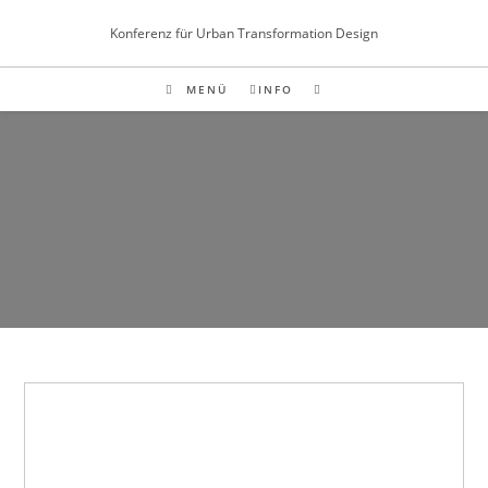
Inhalt
Zum
springen
Konferenz für Urban Transformation Design
Inhalt
springen
MENÜ
INFO