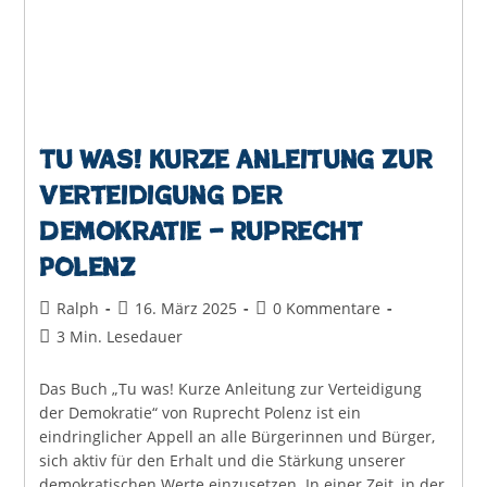
Tu was! Kurze Anleitung zur
Verteidigung der
Demokratie – Ruprecht
Polenz
Beitrags-
Beitrag
Beitrags-
Ralph
16. März 2025
0 Kommentare
Autor:
veröffentlicht:
Kommentare:
Lesedauer:
3 Min. Lesedauer
Das Buch „Tu was! Kurze Anleitung zur Verteidigung
der Demokratie“ von Ruprecht Polenz ist ein
eindringlicher Appell an alle Bürgerinnen und Bürger,
sich aktiv für den Erhalt und die Stärkung unserer
demokratischen Werte einzusetzen. In einer Zeit, in der