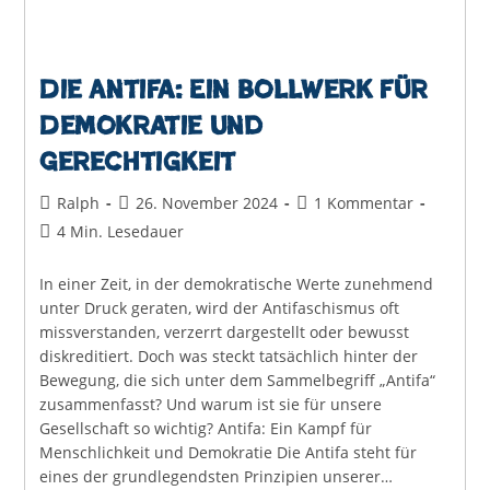
Die Antifa: Ein Bollwerk für
Demokratie und
Gerechtigkeit
Beitrags-
Beitrag
Beitrags-
Ralph
26. November 2024
1 Kommentar
Autor:
veröffentlicht:
Kommentare:
Lesedauer:
4 Min. Lesedauer
In einer Zeit, in der demokratische Werte zunehmend
unter Druck geraten, wird der Antifaschismus oft
missverstanden, verzerrt dargestellt oder bewusst
diskreditiert. Doch was steckt tatsächlich hinter der
Bewegung, die sich unter dem Sammelbegriff „Antifa“
zusammenfasst? Und warum ist sie für unsere
Gesellschaft so wichtig? Antifa: Ein Kampf für
Menschlichkeit und Demokratie Die Antifa steht für
eines der grundlegendsten Prinzipien unserer…