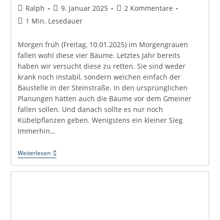
Beitrags-
Beitrag
Beitrags-
Ralph
9. Januar 2025
2 Kommentare
Autor:
veröffentlicht:
Kommentare:
Lesedauer:
1 Min. Lesedauer
Morgen früh (Freitag, 10.01.2025) im Morgengrauen
fallen wohl diese vier Bäume. Letztes Jahr bereits
haben wir versucht diese zu retten. Sie sind weder
krank noch instabil, sondern weichen einfach der
Baustelle in der Steinstraße. In den ursprünglichen
Planungen hätten auch die Bäume vor dem Gmeiner
fallen sollen. Und danach sollte es nur noch
Kübelpflanzen geben. Wenigstens ein kleiner Sieg
Immerhin…
Die
Weiterlesen
Bäume
In
Der
Steinstraße
Fallen