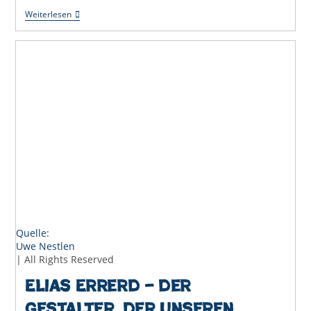
Veranstaltungserinnerung:
Weiterlesen
„Hoffnung
In
Der
Klimakrise?!“
–
Lesung
&
Gespräch
Quelle:
Uwe Nestlen
| All Rights Reserved
Elias Errerd – der
Gestalter, der Unseren