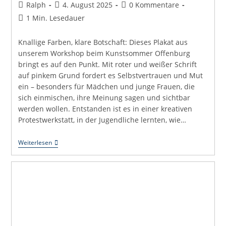
Beitrags-
Beitrag
Beitrags-
Ralph
4. August 2025
0 Kommentare
Autor:
veröffentlicht:
Kommentare:
Lesedauer:
1 Min. Lesedauer
Knallige Farben, klare Botschaft: Dieses Plakat aus
unserem Workshop beim Kunstsommer Offenburg
bringt es auf den Punkt. Mit roter und weißer Schrift
auf pinkem Grund fordert es Selbstvertrauen und Mut
ein – besonders für Mädchen und junge Frauen, die
sich einmischen, ihre Meinung sagen und sichtbar
werden wollen. Entstanden ist es in einer kreativen
Protestwerkstatt, in der Jugendliche lernten, wie…
„Yes,
Weiterlesen
Girl
–
You
Can“
Empowerment
Im
Öffentlichen
Raum