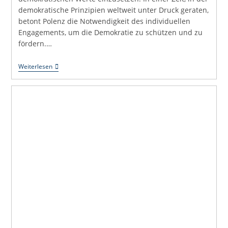
demokratische Prinzipien weltweit unter Druck geraten,
betont Polenz die Notwendigkeit des individuellen
Engagements, um die Demokratie zu schützen und zu
fördern.…
Tu
Weiterlesen
Was!
Kurze
Anleitung
Zur
Verteidigung
Der
Demokratie
–
Ruprecht
Polenz