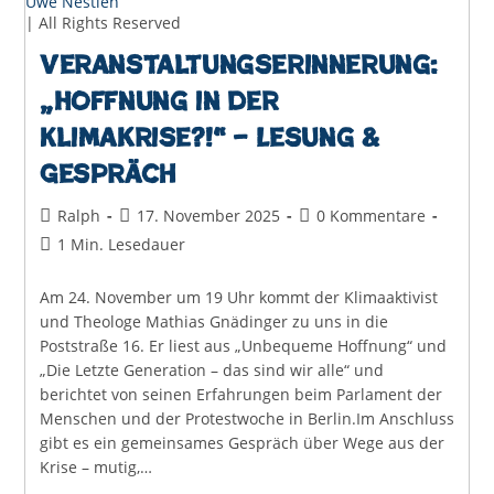
Uwe Nestlen
| All Rights Reserved
Veranstaltungserinnerung:
„Hoffnung in der
Klimakrise?!“ – Lesung &
Gespräch
Beitrags-
Beitrag
Beitrags-
Ralph
17. November 2025
0 Kommentare
Autor:
veröffentlicht:
Kommentare:
Lesedauer:
1 Min. Lesedauer
Am 24. November um 19 Uhr kommt der Klimaaktivist
und Theologe Mathias Gnädinger zu uns in die
Poststraße 16. Er liest aus „Unbequeme Hoffnung“ und
„Die Letzte Generation – das sind wir alle“ und
berichtet von seinen Erfahrungen beim Parlament der
Menschen und der Protestwoche in Berlin.Im Anschluss
gibt es ein gemeinsames Gespräch über Wege aus der
Krise – mutig,…