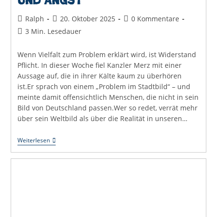
und Angst
Beitrags-
Beitrag
Beitrags-
Ralph
20. Oktober 2025
0 Kommentare
Autor:
veröffentlicht:
Kommentare:
Lesedauer:
3 Min. Lesedauer
Wenn Vielfalt zum Problem erklärt wird, ist Widerstand
Pflicht. In dieser Woche fiel Kanzler Merz mit einer
Aussage auf, die in ihrer Kälte kaum zu überhören
ist.Er sprach von einem „Problem im Stadtbild“ – und
meinte damit offensichtlich Menschen, die nicht in sein
Bild von Deutschland passen.Wer so redet, verrät mehr
über sein Weltbild als über die Realität in unseren…
Problem
Weiterlesen
Im
Stadtbild
–
Ein
Song
Gegen
Ausgrenzung
Und
Angst