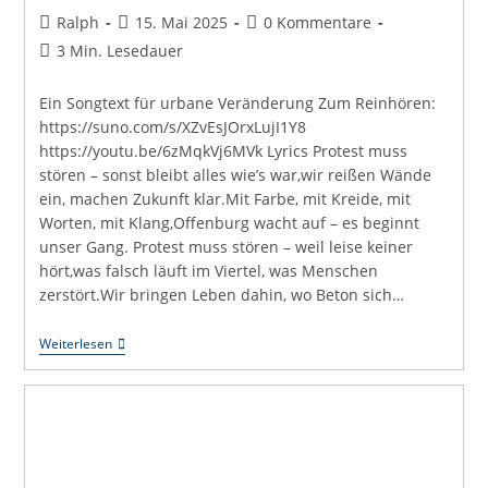
Beitrags-
Beitrag
Beitrags-
Ralph
15. Mai 2025
0 Kommentare
Autor:
veröffentlicht:
Kommentare:
Lesedauer:
3 Min. Lesedauer
Ein Songtext für urbane Veränderung Zum Reinhören:
https://suno.com/s/XZvEsJOrxLujI1Y8
https://youtu.be/6zMqkVj6MVk Lyrics Protest muss
stören – sonst bleibt alles wie’s war,wir reißen Wände
ein, machen Zukunft klar.Mit Farbe, mit Kreide, mit
Worten, mit Klang,Offenburg wacht auf – es beginnt
unser Gang. Protest muss stören – weil leise keiner
hört,was falsch läuft im Viertel, was Menschen
zerstört.Wir bringen Leben dahin, wo Beton sich…
Störung
Weiterlesen
Im
System
–
Stadtstaub
Kollektiv