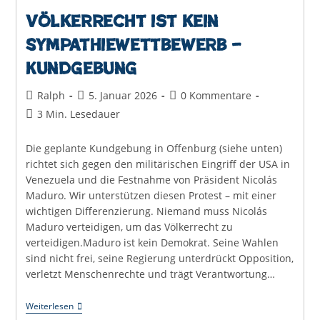
Völkerrecht ist kein
Sympathiewettbewerb –
Kundgebung
Beitrags-
Beitrag
Beitrags-
Ralph
5. Januar 2026
0 Kommentare
Autor:
veröffentlicht:
Kommentare:
Lesedauer:
3 Min. Lesedauer
Die geplante Kundgebung in Offenburg (siehe unten)
richtet sich gegen den militärischen Eingriff der USA in
Venezuela und die Festnahme von Präsident Nicolás
Maduro. Wir unterstützen diesen Protest – mit einer
wichtigen Differenzierung. Niemand muss Nicolás
Maduro verteidigen, um das Völkerrecht zu
verteidigen.Maduro ist kein Demokrat. Seine Wahlen
sind nicht frei, seine Regierung unterdrückt Opposition,
verletzt Menschenrechte und trägt Verantwortung…
Völkerrecht
Weiterlesen
Ist