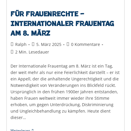
Für Frauenrechte –
Internationaler Frauentag
am 8. März
Beitrags-
Beitrag
Beitrags-
Ralph
5. März 2025
0 Kommentare
Autor:
veröffentlicht:
Kommentare:
Lesedauer:
2 Min. Lesedauer
Der Internationale Frauentag am 8. März ist ein Tag,
der weit mehr als nur eine Feierlichkeit darstellt – er ist
ein Appell, der die anhaltende Ungerechtigkeit und die
Notwendigkeit von Veränderungen ins Blickfeld rückt.
Ursprünglich in den frühen 1900er Jahren entstanden,
haben Frauen weltweit immer wieder ihre Stimme
erhoben, um gegen Unterdrückung, Diskriminierung
und Ungleichbehandlung zu kämpfen. Heute dient
dieser…
Für
Weiterlesen