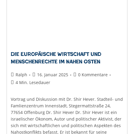
Die Europäische Wirtschaft und
Menschenrechte im Nahen Osten
Beitrags-
Beitrag
Beitrags-
Ralph
16. Januar 2025
0 Kommentare
Autor:
veröffentlicht:
Kommentare:
Lesedauer:
4 Min. Lesedauer
Vortrag und Diskussion mit Dr. Shir Hever. Stadteil- und
Famlienzentrum Innenstadt, Stegermattstraße 24,
77654 Offenburg Dr. Shir Hever Dr. Shir Hever ist ein
israelischer Ökonom, Autor und politischer Aktivist, der
sich mit wirtschaftlichen und politischen Aspekten des
Nahostkonflikts befasst. Er ist bekannt für seine