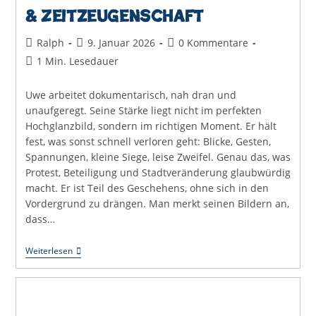
& Zeitzeugenschaft
Beitrags-
Beitrag
Beitrags-
Ralph
9. Januar 2026
0 Kommentare
Autor:
veröffentlicht:
Kommentare:
Lesedauer:
1 Min. Lesedauer
Uwe arbeitet dokumentarisch, nah dran und
unaufgeregt. Seine Stärke liegt nicht im perfekten
Hochglanzbild, sondern im richtigen Moment. Er hält
fest, was sonst schnell verloren geht: Blicke, Gesten,
Spannungen, kleine Siege, leise Zweifel. Genau das, was
Protest, Beteiligung und Stadtveränderung glaubwürdig
macht. Er ist Teil des Geschehens, ohne sich in den
Vordergrund zu drängen. Man merkt seinen Bildern an,
dass…
Uwe
Weiterlesen
Nestlen
–
Dokumentarische
Fotografie
&