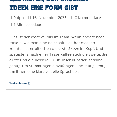
Ideen eine Form gibt
Beitrags-
Beitrag
Beitrags-
Ralph
16. November 2025
0 Kommentare
Autor:
veröffentlicht:
Kommentare:
Lesedauer:
1 Min. Lesedauer
Elias ist der kreative Puls im Team. Wenn andere noch
rätseln, wie man eine Botschaft sichtbar machen
könnte, hat er oft schon die erste Skizze im Kopf. Und
spätestens nach einer Tasse Kaffee auch die zweite, die
dritte und die bessere. Er ist unser Künstler: sensibel
genug, um Stimmungen einzufangen, und mutig genug,
um ihnen eine klare visuelle Sprache zu…
Elias
Weiterlesen
Errerd
–
Der
Gestalter,
Der
Unseren
Ideen
Eine