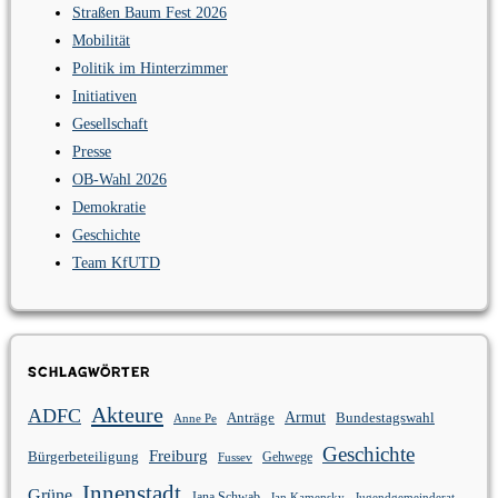
Straßen Baum Fest 2026
Mobilität
Politik im Hinterzimmer
Initiativen
Gesellschaft
Presse
OB-Wahl 2026
Demokratie
Geschichte
Team KfUTD
Schlagwörter
Akteure
ADFC
Anträge
Armut
Bundestagswahl
Anne Pe
Geschichte
Freiburg
Bürgerbeteiligung
Gehwege
Fussev
Innenstadt
Grüne
Jana Schwab
Jan Kamensky
Jugendgemeinderat