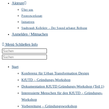
Akteure
Über uns
Protestwerkstatt
Initiativen
Stadtstaub Kollektiv – Der Sound urbaner Reibung
Anmelden / Mitmachen
Menü
Schließen
Info
Diese
Press
Website
Escape
Press
durchsuchen
to
Escape
Start
close
to
Konferenz für Urban Transformation Design
the
close
KfUTD – Gründungs-Workshop
search
the
Dokumentation KfUTD Gründungs-Workshop (Teil 1)
panel.
search
Interessierte Menschen für den KfUTD – Gründungs-
panel.
Workshop
Vorbereitung – Gründungsworkshop