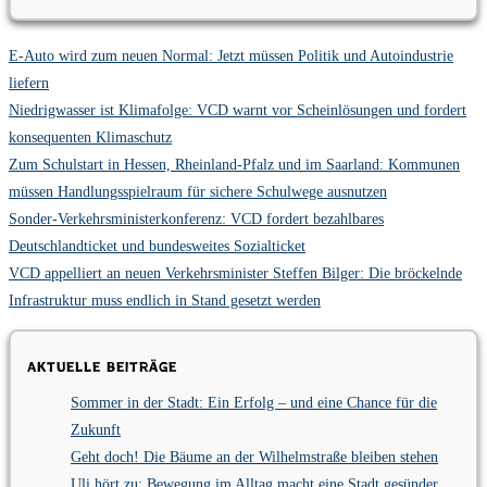
E-Auto wird zum neuen Normal: Jetzt müssen Politik und Autoindustrie
liefern
Niedrigwasser ist Klimafolge: VCD warnt vor Scheinlösungen und fordert
konsequenten Klimaschutz
Zum Schulstart in Hessen, Rheinland-Pfalz und im Saarland: Kommunen
müssen Handlungsspielraum für sichere Schulwege ausnutzen
Sonder-Verkehrsministerkonferenz: VCD fordert bezahlbares
Deutschlandticket und bundesweites Sozialticket
VCD appelliert an neuen Verkehrsminister Steffen Bilger: Die bröckelnde
Infrastruktur muss endlich in Stand gesetzt werden
Aktuelle Beiträge
Sommer in der Stadt: Ein Erfolg – und eine Chance für die
Zukunft
Geht doch! Die Bäume an der Wilhelmstraße bleiben stehen
Uli hört zu: Bewegung im Alltag macht eine Stadt gesünder