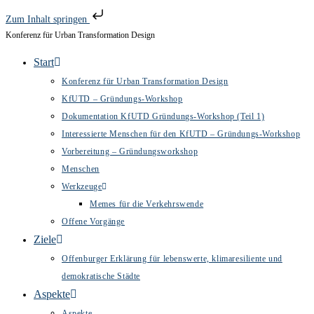
Zum Inhalt springen
Konferenz für Urban Transformation Design
Zum
Inhalt
Start
springen
Konferenz für Urban Transformation Design
KfUTD – Gründungs-Workshop
Dokumentation KfUTD Gründungs-Workshop (Teil 1)
Interessierte Menschen für den KfUTD – Gründungs-Workshop
Vorbereitung – Gründungsworkshop
Menschen
Werkzeuge
Memes für die Verkehrswende
Offene Vorgänge
Ziele
Offenburger Erklärung für lebenswerte, klimaresiliente und
demokratische Städte
Aspekte
Aspekte