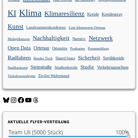
Klima
KI
Klimaresilienz
Kreidespray
Kreide
Kunst
Landesarmutskonferenz
Liste lebenswerte Ortenau
Nachhaltigkeit
Netzwerk
Narrativ
Multiplikatoren
Open Data
Ortenau
Ortsmitte
Postkarten
Pressemeldung
Radfahren
Sicherheit
Sprühkreide
Shared Space
Runder Tisch
Studie
Steinstraße
Verkehrsausschuss
Straßenkreide
Stadtbaukunst
Ziviler Widerstand
Verkehrswendejetzt
Bluesky
Instagram
Facebook
YouTube
Threads
Aktuelle Flyer-Verteilung
Team Uli (5000 Stück)
100%