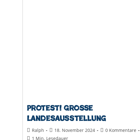
Protest! Große
Landesausstellung
Beitrags-
Beitrag
Beitrags-
Ralph
18. November 2024
0 Kommentare
Autor:
veröffentlicht:
Kommentare:
Lesedauer:
1 Min. Lesedauer