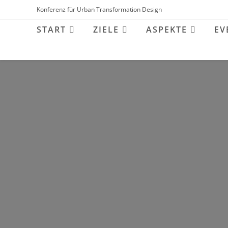
Inhalt
Zum
Konferenz für Urban Transformation Design
springen
Inhalt
START
ZIELE
ASPEKTE
EV
springen