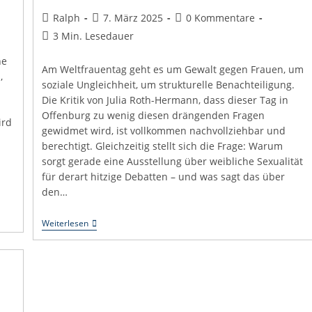
Beitrags-
Beitrag
Beitrags-
Ralph
7. März 2025
0 Kommentare
Autor:
veröffentlicht:
Kommentare:
Lesedauer:
3 Min. Lesedauer
ne
Am Weltfrauentag geht es um Gewalt gegen Frauen, um
,
soziale Ungleichheit, um strukturelle Benachteiligung.
Die Kritik von Julia Roth-Hermann, dass dieser Tag in
.
Offenburg zu wenig diesen drängenden Fragen
ird
gewidmet wird, ist vollkommen nachvollziehbar und
berechtigt. Gleichzeitig stellt sich die Frage: Warum
sorgt gerade eine Ausstellung über weibliche Sexualität
für derart hitzige Debatten – und was sagt das über
den…
Zwischen
Weiterlesen
Berechtigter
Kritik
Und
Konservativer
Moralisierung:
Die
Debatte