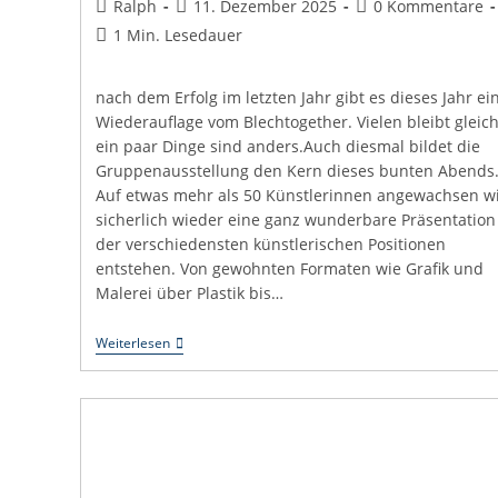
Beitrags-
Beitrag
Beitrags-
Ralph
11. Dezember 2025
0 Kommentare
Autor:
veröffentlicht:
Kommentare:
Lesedauer:
1 Min. Lesedauer
nach dem Erfolg im letzten Jahr gibt es dieses Jahr ei
Wiederauflage vom Blechtogether. Vielen bleibt gleich
ein paar Dinge sind anders.Auch diesmal bildet die
Gruppenausstellung den Kern dieses bunten Abends
Auf etwas mehr als 50 Künstlerinnen angewachsen w
sicherlich wieder eine ganz wunderbare Präsentation
der verschiedensten künstlerischen Positionen
entstehen. Von gewohnten Formaten wie Grafik und
Malerei über Plastik bis…
Blech
Weiterlesen
Together
2025