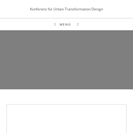
Inhalt
Zum
springen
Konferenz für Urban Transformation Design
Inhalt
springen
MENÜ