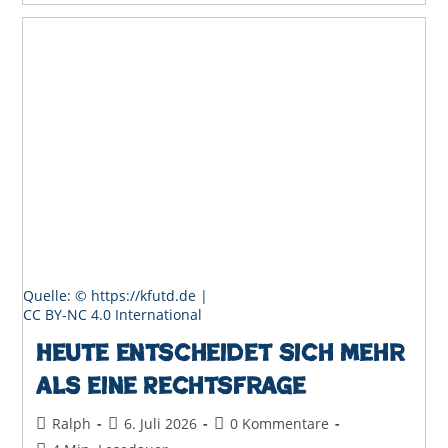
Zu:
Eine
Innenstadt
Darf
Abends
Leben
Quelle: © https://kfutd.de |
CC BY-NC 4.0 International
Heute entscheidet sich mehr
als eine Rechtsfrage
Beitrags-
Beitrag
Beitrags-
Ralph
6. Juli 2026
0 Kommentare
Autor:
veröffentlicht:
Kommentare: