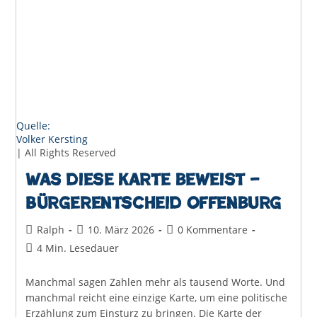
Quelle:
Volker Kersting
| All Rights Reserved
Was diese Karte beweist –
Bürgerentscheid Offenburg
Beitrags-
Beitrag
Beitrags-
Ralph
10. März 2026
0 Kommentare
Autor:
veröffentlicht:
Kommentare:
Lesedauer:
4 Min. Lesedauer
Manchmal sagen Zahlen mehr als tausend Worte. Und
manchmal reicht eine einzige Karte, um eine politische
Erzählung zum Einsturz zu bringen. Die Karte der