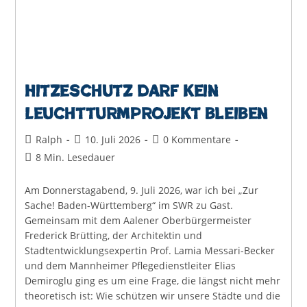
Hitzeschutz darf kein
Leuchtturmprojekt bleiben
Beitrags-
Beitrag
Beitrags-
Ralph
10. Juli 2026
0 Kommentare
Autor:
veröffentlicht:
Kommentare:
Lesedauer:
8 Min. Lesedauer
Am Donnerstagabend, 9. Juli 2026, war ich bei „Zur
Sache! Baden-Württemberg“ im SWR zu Gast.
Gemeinsam mit dem Aalener Oberbürgermeister
Frederick Brütting, der Architektin und
Stadtentwicklungsexpertin Prof. Lamia Messari-Becker
und dem Mannheimer Pflegedienstleiter Elias
Demiroglu ging es um eine Frage, die längst nicht mehr
theoretisch ist: Wie schützen wir unsere Städte und die