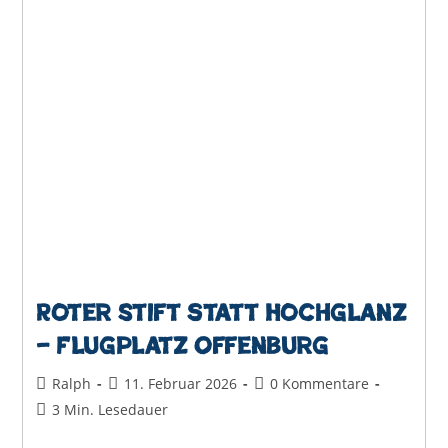
Bürgerentscheid
Offenburg
2026
Roter Stift statt Hochglanz
– Flugplatz Offenburg
Beitrags-
Beitrag
Beitrags-
Ralph
11. Februar 2026
0 Kommentare
Autor:
veröffentlicht:
Kommentare:
Lesedauer:
3 Min. Lesedauer