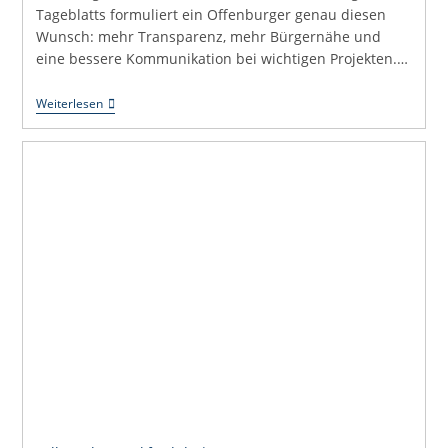
Tageblatts formuliert ein Offenburger genau diesen
Wunsch: mehr Transparenz, mehr Bürgernähe und
eine bessere Kommunikation bei wichtigen Projekten.…
Uli
Weiterlesen
Hört
Zu:
Vertrauen
Entsteht
Durch
Transparenz