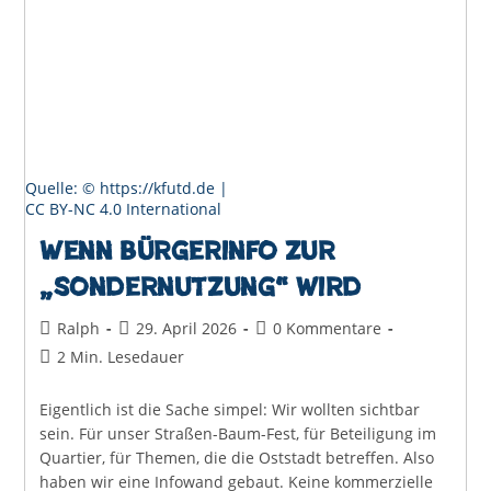
Im
Umweltausschuss
Zum
Problem
Wird
Quelle: © https://kfutd.de |
CC BY-NC 4.0 International
Wenn Bürgerinfo zur
„Sondernutzung“ wird
Beitrags-
Beitrag
Beitrags-
Ralph
29. April 2026
0 Kommentare
Autor:
veröffentlicht:
Kommentare:
Lesedauer:
2 Min. Lesedauer
Eigentlich ist die Sache simpel: Wir wollten sichtbar
sein. Für unser Straßen-Baum-Fest, für Beteiligung im
Quartier, für Themen, die die Oststadt betreffen. Also
haben wir eine Infowand gebaut. Keine kommerzielle