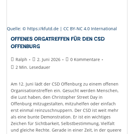
Quelle: © https://kfutd.de |
CC BY-NC 4.0 International
Offenes Orgatreffen für den CSD
Offenburg
Beitrags-
Beitrag
Beitrags-
Ralph
2. Juni 2026
0 Kommentare
Autor:
veröffentlicht:
Kommentare:
Lesedauer:
2 Min. Lesedauer
Am 12. Juni lädt der CSD Offenburg zu einem offenen
Organisationstreffen ein. Gesucht werden Menschen,
die Lust haben, den Christopher Street Day in
Offenburg mitzugestalten, mitzuhelfen oder einfach
erst einmal reinzuschnuppern. Der CSD ist weit mehr
als eine bunte Demonstration. Er ist ein wichtiges
Zeichen für Sichtbarkeit, Selbstbestimmung, Vielfalt
und gleiche Rechte. Gerade in einer Zeit, in der queere