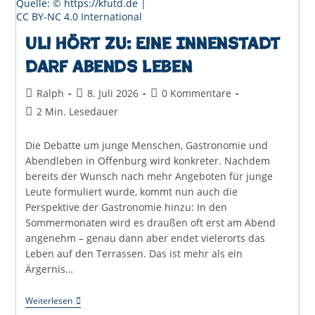
Quelle: © https://kfutd.de |
CC BY-NC 4.0 International
Uli hört zu: Eine Innenstadt
darf abends leben
Beitrags-
Beitrag
Beitrags-
Ralph
8. Juli 2026
0 Kommentare
Autor:
veröffentlicht:
Kommentare:
Lesedauer:
2 Min. Lesedauer
Die Debatte um junge Menschen, Gastronomie und
Abendleben in Offenburg wird konkreter. Nachdem
bereits der Wunsch nach mehr Angeboten für junge
Leute formuliert wurde, kommt nun auch die
Perspektive der Gastronomie hinzu: In den
Sommermonaten wird es draußen oft erst am Abend
angenehm – genau dann aber endet vielerorts das
Leben auf den Terrassen. Das ist mehr als ein
Ärgernis…
Uli
Weiterlesen
Hört