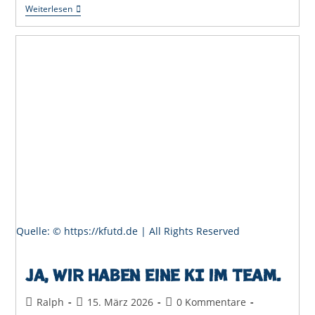
Der
Weiterlesen
Fußverkehrs-
Check
In
Offenburg:
Gute
Analyse
Auf
Dem
Politischen
Abstellgleis
Quelle: © https://kfutd.de | All Rights Reserved
Ja, wir haben eine KI im Team.
Beitrags-
Beitrag
Beitrags-
Ralph
15. März 2026
0 Kommentare