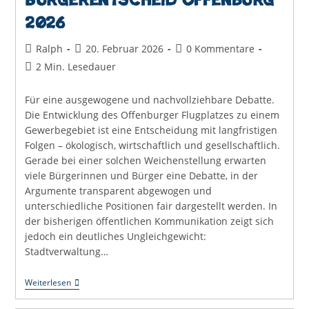
2026
Beitrags-
Beitrag
Beitrags-
Ralph
20. Februar 2026
0 Kommentare
Autor:
veröffentlicht:
Kommentare:
Lesedauer:
2 Min. Lesedauer
Für eine ausgewogene und nachvollziehbare Debatte.
Die Entwicklung des Offenburger Flugplatzes zu einem
Gewerbegebiet ist eine Entscheidung mit langfristigen
Folgen – ökologisch, wirtschaftlich und gesellschaftlich.
Gerade bei einer solchen Weichenstellung erwarten
viele Bürgerinnen und Bürger eine Debatte, in der
Argumente transparent abgewogen und
unterschiedliche Positionen fair dargestellt werden. In
der bisherigen öffentlichen Kommunikation zeigt sich
jedoch ein deutliches Ungleichgewicht:
Stadtverwaltung…
Debattenblatt
Weiterlesen
2.0
–