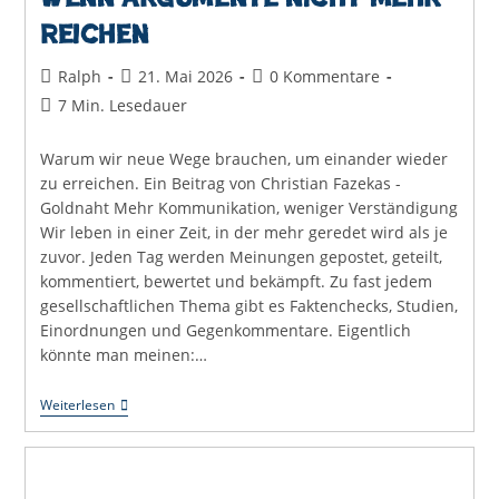
reichen
Beitrags-
Beitrag
Beitrags-
Ralph
21. Mai 2026
0 Kommentare
Autor:
veröffentlicht:
Kommentare:
Lesedauer:
7 Min. Lesedauer
Warum wir neue Wege brauchen, um einander wieder
zu erreichen. Ein Beitrag von Christian Fazekas -
Goldnaht Mehr Kommunikation, weniger Verständigung
Wir leben in einer Zeit, in der mehr geredet wird als je
zuvor. Jeden Tag werden Meinungen gepostet, geteilt,
kommentiert, bewertet und bekämpft. Zu fast jedem
gesellschaftlichen Thema gibt es Faktenchecks, Studien,
Einordnungen und Gegenkommentare. Eigentlich
könnte man meinen:…
Wenn
Weiterlesen
Argumente
Nicht
Mehr
Reichen