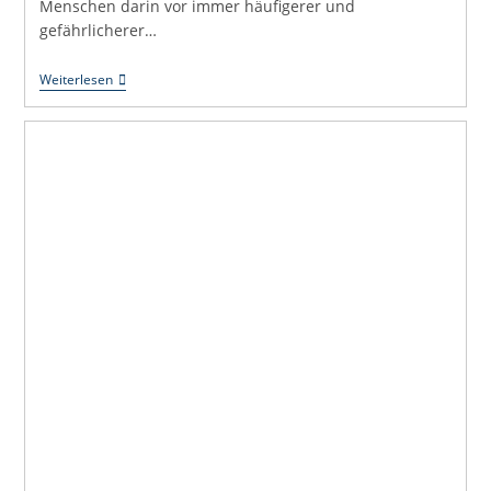
Menschen darin vor immer häufigerer und
gefährlicherer…
Hitzeschutz
Weiterlesen
Darf
Kein
Leuchtturmprojekt
Bleiben