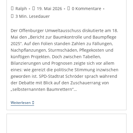
Beitrags-
Beitrag
Beitrags-
Ralph
19. Mai 2026
0 Kommentare
Autor:
veröffentlicht:
Kommentare:
Lesedauer:
3 Min. Lesedauer
Der Offenburger Umweltausschuss diskutierte am 18.
Mai den „Bericht zur Baumkontrolle und Baumpflege
2025“. Auf den Folien standen Zahlen zu Fällungen,
Nachpflanzungen, Sturmschäden, Pflegekosten und
künftigen Projekten. Doch zwischen Tabellen,
Bilanzierungen und Prognosen zeigte sich vor allem
eines: wie gereizt die politische Stimmung inzwischen
geworden ist. SPD-Stadtrat Schröder sprach während
der Debatte mit Blick auf den Zuschauerrang von
„selbsternannten Baumrettern“…
„Selbsternannte
Weiterlesen
Baumretter
Und
Narzisten“?
—
Wenn
Kritik