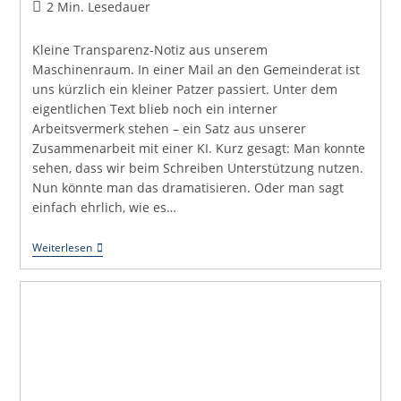
Autor:
veröffentlicht:
Kommentare:
Lesedauer:
2 Min. Lesedauer
Kleine Transparenz-Notiz aus unserem
Maschinenraum. In einer Mail an den Gemeinderat ist
uns kürzlich ein kleiner Patzer passiert. Unter dem
eigentlichen Text blieb noch ein interner
Arbeitsvermerk stehen – ein Satz aus unserer
Zusammenarbeit mit einer KI. Kurz gesagt: Man konnte
sehen, dass wir beim Schreiben Unterstützung nutzen.
Nun könnte man das dramatisieren. Oder man sagt
einfach ehrlich, wie es…
Ja,
Weiterlesen
Wir
Haben
Eine
KI
Im
Team.