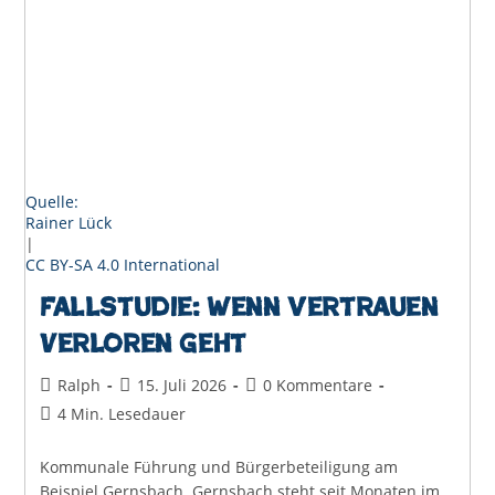
Quelle:
Rainer Lück
|
CC BY-SA 4.0 International
Fallstudie: Wenn Vertrauen
verloren geht
Beitrags-
Beitrag
Beitrags-
Ralph
15. Juli 2026
0 Kommentare
Autor:
veröffentlicht:
Kommentare:
Lesedauer:
4 Min. Lesedauer
Kommunale Führung und Bürgerbeteiligung am
Beispiel Gernsbach. Gernsbach steht seit Monaten im