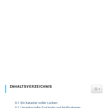
Inhaltsverzeichnis
Toggl
Ein Kataster voller Lücken
Unverknüpfte Zustände und Maßnahmen