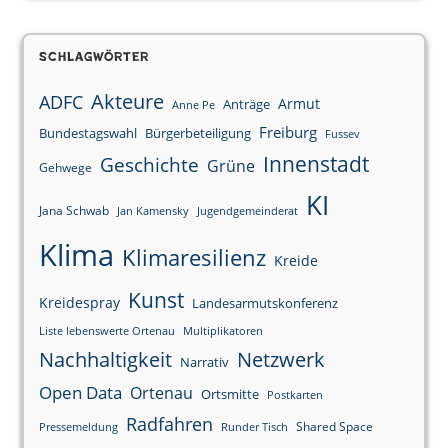
Schlagwörter
Akteure
ADFC
Armut
Anträge
Anne Pe
Freiburg
Bundestagswahl
Bürgerbeteiligung
Fussev
Innenstadt
Geschichte
Grüne
Gehwege
KI
Jana Schwab
Jan Kamensky
Jugendgemeinderat
Klima
Klimaresilienz
Kreide
Kunst
Kreidespray
Landesarmutskonferenz
Liste lebenswerte Ortenau
Multiplikatoren
Nachhaltigkeit
Netzwerk
Narrativ
Open Data
Ortenau
Ortsmitte
Postkarten
Radfahren
Shared Space
Pressemeldung
Runder Tisch