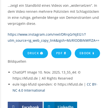
…zeigt ein Standbild eines Videos von „widersetzen“. In
dem Video rennen mehrere Polizisten mit Schlagstöcken
in eine ruhige, gehende Menge von Demonstranten und
verprügeln diese.
https://www.instagram.com/reel/DRrqGrNjEG1/?
utm_source=ig_web_copy_link&igsh=MzRlODBiNWFlZA==
DRUCK 🖨
PDF 📄
EBOOK 📱
Bildquellen
ChatGPT Image 10. Nov. 2025, 13_55_44: ©
https://kfutd.de | All Rights Reserved
eule logo kfutd spenden: © https://kfutd.de |
CC BY-
NC 4.0 International
Facebook
LinkedIn