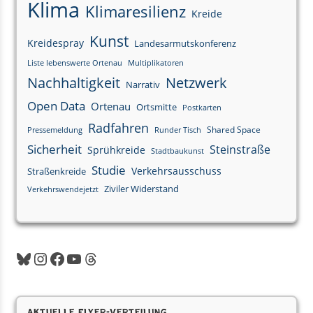
Klima
Klimaresilienz
Kreide
Kunst
Kreidespray
Landesarmutskonferenz
Liste lebenswerte Ortenau
Multiplikatoren
Nachhaltigkeit
Netzwerk
Narrativ
Open Data
Ortenau
Ortsmitte
Postkarten
Radfahren
Shared Space
Pressemeldung
Runder Tisch
Sicherheit
Steinstraße
Sprühkreide
Stadtbaukunst
Studie
Verkehrsausschuss
Straßenkreide
Ziviler Widerstand
Verkehrswendejetzt
Aktuelle Flyer-Verteilung