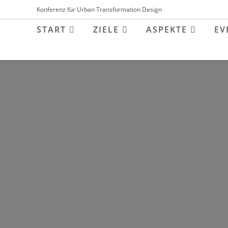
Inhalt
Konferenz für Urban Transformation Design
springen
START
ZIELE
ASPEKTE
EV