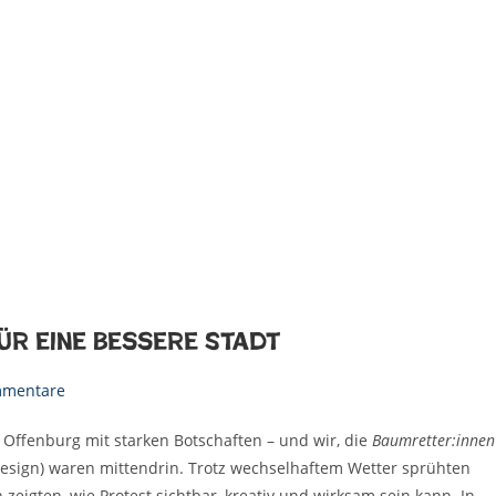
ür eine bessere Stadt
mmentare
Offenburg mit starken Botschaften – und wir, die
Baumretter:innen
esign) waren mittendrin. Trotz wechselhaftem Wetter sprühten
 zeigten, wie Protest sichtbar, kreativ und wirksam sein kann. In