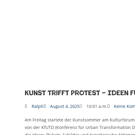
Kunst trifft Protest – Ideen f
Ralph
August 4, 2025
10:01 a.m.
Keine Ko
Am Freitag startete der Kunstsommer am Kulturforum 
von der KfUTD (Konferenz für Urban Transformation D
die Ideen: Plakate, Schilder und künstlerische Aktionen