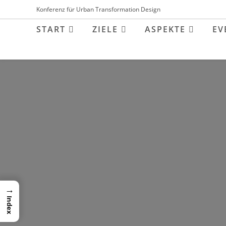
Inhalt
Konferenz für Urban Transformation Design
springen
START
ZIELE
ASPEKTE
EV
→
Index