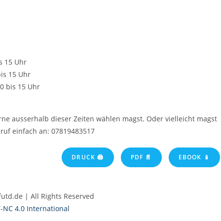
s 15 Uhr
is 15 Uhr
0 bis 15 Uhr
rne ausserhalb dieser Zeiten wählen magst. Oder vielleicht magst
ruf einfach an: 07819483517
DRUCK 🖨
PDF 📄
EBOOK 📱
futd.de | All Rights Reserved
-NC 4.0 International