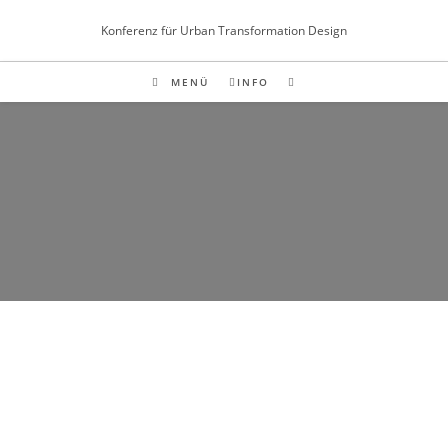
Inhalt
Zum
springen
Konferenz für Urban Transformation Design
Inhalt
springen
MENÜ
INFO