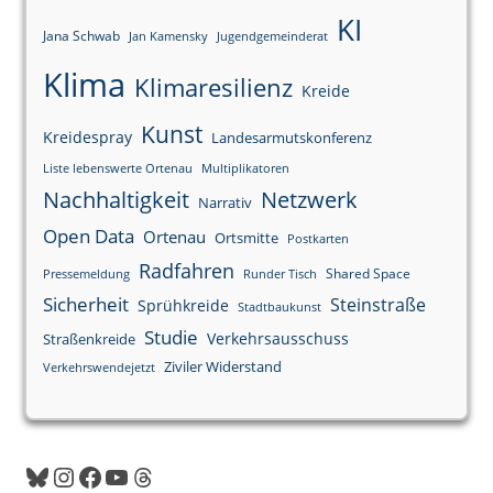
KI
Jana Schwab
Jan Kamensky
Jugendgemeinderat
Klima
Klimaresilienz
Kreide
Kunst
Kreidespray
Landesarmutskonferenz
Liste lebenswerte Ortenau
Multiplikatoren
Nachhaltigkeit
Netzwerk
Narrativ
Open Data
Ortenau
Ortsmitte
Postkarten
Radfahren
Shared Space
Pressemeldung
Runder Tisch
Sicherheit
Steinstraße
Sprühkreide
Stadtbaukunst
Studie
Verkehrsausschuss
Straßenkreide
Ziviler Widerstand
Verkehrswendejetzt
Bluesky
Instagram
Facebook
YouTube
Threads