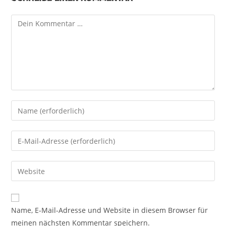
Kommentar
Gib
deinen
Namen
Gib
oder
deine
Benutzernamen
E-
Gib
zum
Mail-
deine
Kommentieren
Adresse
Website-
ein
zum
URL
Name, E-Mail-Adresse und Website in diesem Browser für
Kommentieren
ein
meinen nächsten Kommentar speichern.
ein