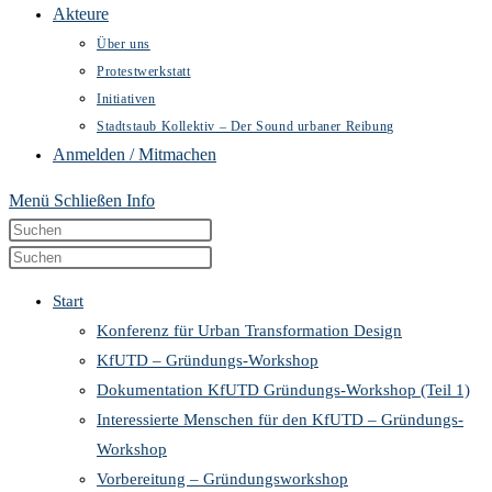
Akteure
Über uns
Protestwerkstatt
Initiativen
Stadtstaub Kollektiv – Der Sound urbaner Reibung
Anmelden / Mitmachen
Menü
Schließen
Info
Diese
Press
Website
Escape
Press
durchsuchen
to
Escape
Start
close
to
Konferenz für Urban Transformation Design
the
close
KfUTD – Gründungs-Workshop
search
the
Dokumentation KfUTD Gründungs-Workshop (Teil 1)
panel.
search
Interessierte Menschen für den KfUTD – Gründungs-
panel.
Workshop
Vorbereitung – Gründungsworkshop