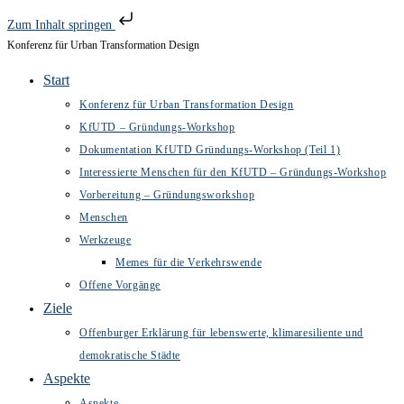
Zum Inhalt springen
Konferenz für Urban Transformation Design
Zum
Inhalt
Start
springen
Konferenz für Urban Transformation Design
KfUTD – Gründungs-Workshop
Dokumentation KfUTD Gründungs-Workshop (Teil 1)
Interessierte Menschen für den KfUTD – Gründungs-Workshop
Vorbereitung – Gründungsworkshop
Menschen
Werkzeuge
Memes für die Verkehrswende
Offene Vorgänge
Ziele
Offenburger Erklärung für lebenswerte, klimaresiliente und
demokratische Städte
Aspekte
Aspekte