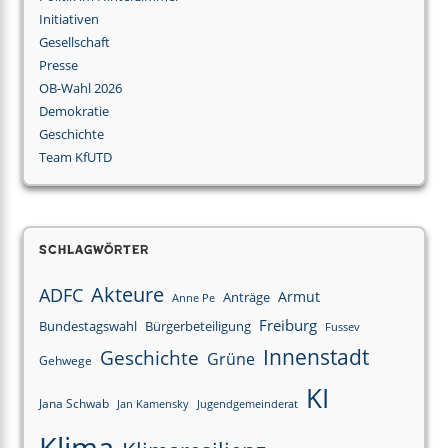
Initiativen
Gesellschaft
Presse
OB-Wahl 2026
Demokratie
Geschichte
Team KfUTD
Schlagwörter
Akteure
ADFC
Armut
Anträge
Anne Pe
Freiburg
Bundestagswahl
Bürgerbeteiligung
Fussev
Innenstadt
Geschichte
Grüne
Gehwege
KI
Jana Schwab
Jan Kamensky
Jugendgemeinderat
Klima