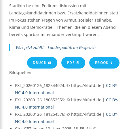
Stadtkirche eine Podiumsdiskussion mit
Landtagskandidat:innen bzw. Ersatzkandidat:innen statt.
Im Fokus stehen Fragen von Armut, sozialer Teilhabe,
Klima und Demokratie – Themen, die an diesem Abend
bereits spürbar miteinander verknüpft waren.
Was jetzt zählt! – Landespolitik im Gespräch
DRUCK 🖨
PDF 📄
EBOOK 📱
Bildquellen
PXL_20260126_182544024: © https://kfutd.de |
CC BY-
NC 4.0 International
PXL_20260126_180852559: © https://kfutd.de |
CC BY-
NC 4.0 International
PXL_20260126_181254576: © https://kfutd.de |
CC BY-
NC 4.0 International
ChatGPT Image 10. Nov. 2025, 13_55_44: ©