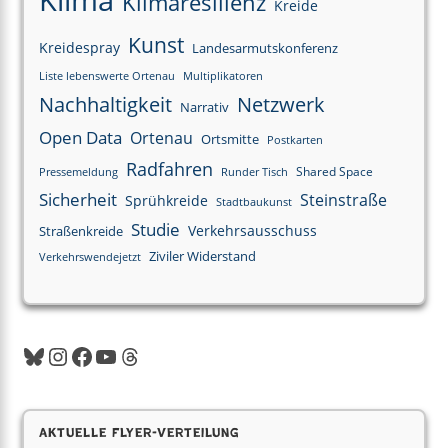
Klimaresilienz
Kreide
Kunst
Kreidespray
Landesarmutskonferenz
Liste lebenswerte Ortenau
Multiplikatoren
Nachhaltigkeit
Netzwerk
Narrativ
Open Data
Ortenau
Ortsmitte
Postkarten
Radfahren
Shared Space
Pressemeldung
Runder Tisch
Sicherheit
Steinstraße
Sprühkreide
Stadtbaukunst
Studie
Verkehrsausschuss
Straßenkreide
Ziviler Widerstand
Verkehrswendejetzt
Aktuelle Flyer-Verteilung