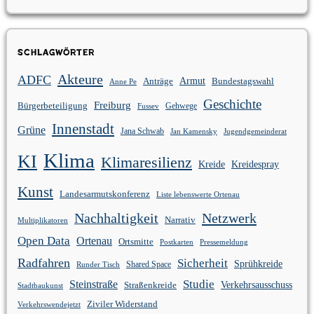
Schlagwörter
Akteure
ADFC
Anträge
Armut
Bundestagswahl
Anne Pe
Geschichte
Freiburg
Bürgerbeteiligung
Gehwege
Fussev
Innenstadt
Grüne
Jana Schwab
Jan Kamensky
Jugendgemeinderat
Klima
KI
Klimaresilienz
Kreidespray
Kreide
Kunst
Landesarmutskonferenz
Liste lebenswerte Ortenau
Nachhaltigkeit
Netzwerk
Narrativ
Multiplikatoren
Open Data
Ortenau
Ortsmitte
Postkarten
Pressemeldung
Radfahren
Sicherheit
Sprühkreide
Shared Space
Runder Tisch
Studie
Steinstraße
Verkehrsausschuss
Straßenkreide
Stadtbaukunst
Ziviler Widerstand
Verkehrswendejetzt