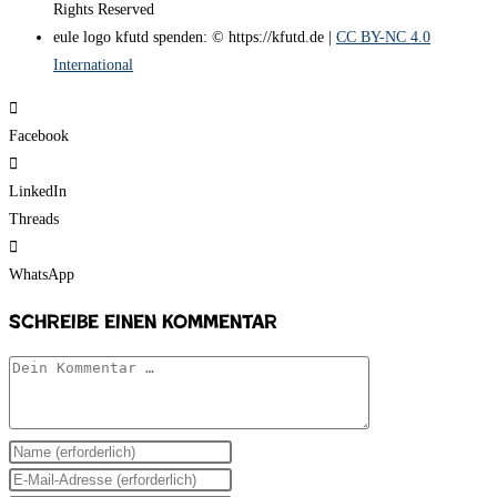
Rights Reserved
eule logo kfutd spenden: © https://kfutd.de |
CC BY-NC 4.0
International
Facebook
LinkedIn
Threads
WhatsApp
Schreibe einen Kommentar
Kommentar
Gib
deinen
Gib