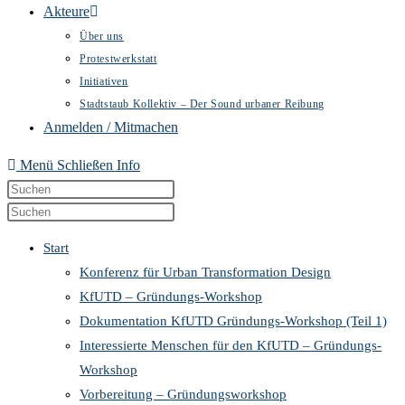
Akteure
Über uns
Protestwerkstatt
Initiativen
Stadtstaub Kollektiv – Der Sound urbaner Reibung
Anmelden / Mitmachen
Menü
Schließen
Info
Diese
Press
Website
Escape
Press
durchsuchen
to
Escape
Start
close
to
Konferenz für Urban Transformation Design
the
close
KfUTD – Gründungs-Workshop
search
the
Dokumentation KfUTD Gründungs-Workshop (Teil 1)
panel.
search
Interessierte Menschen für den KfUTD – Gründungs-
panel.
Workshop
Vorbereitung – Gründungsworkshop