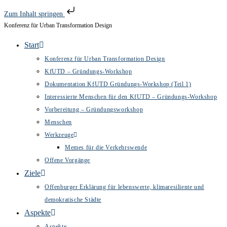
Zum Inhalt springen
Konferenz für Urban Transformation Design
Zum
Inhalt
Start
springen
Konferenz für Urban Transformation Design
KfUTD – Gründungs-Workshop
Dokumentation KfUTD Gründungs-Workshop (Teil 1)
Interessierte Menschen für den KfUTD – Gründungs-Workshop
Vorbereitung – Gründungsworkshop
Menschen
Werkzeuge
Memes für die Verkehrswende
Offene Vorgänge
Ziele
Offenburger Erklärung für lebenswerte, klimaresiliente und
demokratische Städte
Aspekte
Aspekte