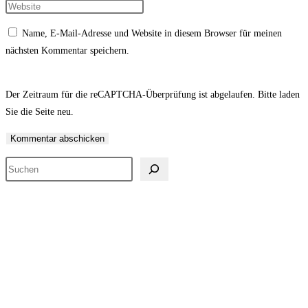
Namen
deine
Gib
oder
E-
deine
Name, E-Mail-Adresse und Website in diesem Browser für meinen
Benutzernamen
Mail-
Website-
nächsten Kommentar speichern.
zum
Adresse
URL
Kommentieren
zum
ein
ein
Kommentieren
(optional)
Der Zeitraum für die reCAPTCHA-Überprüfung ist abgelaufen. Bitte laden
ein
Sie die Seite neu.
Suchen