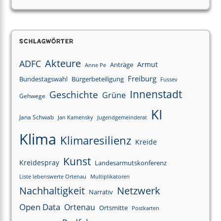
Schlagwörter
Akteure
ADFC
Armut
Anträge
Anne Pe
Freiburg
Bundestagswahl
Bürgerbeteiligung
Fussev
Innenstadt
Geschichte
Grüne
Gehwege
KI
Jana Schwab
Jan Kamensky
Jugendgemeinderat
Klima
Klimaresilienz
Kreide
Kunst
Kreidespray
Landesarmutskonferenz
Liste lebenswerte Ortenau
Multiplikatoren
Nachhaltigkeit
Netzwerk
Narrativ
Open Data
Ortenau
Ortsmitte
Postkarten