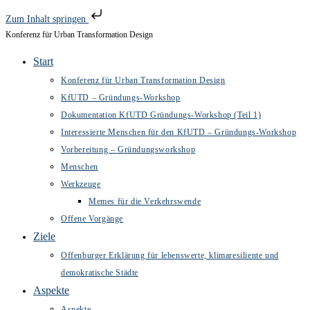
Zum Inhalt springen
Konferenz für Urban Transformation Design
Zum
Inhalt
Start
springen
Konferenz für Urban Transformation Design
KfUTD – Gründungs-Workshop
Dokumentation KfUTD Gründungs-Workshop (Teil 1)
Interessierte Menschen für den KfUTD – Gründungs-Workshop
Vorbereitung – Gründungsworkshop
Menschen
Werkzeuge
Memes für die Verkehrswende
Offene Vorgänge
Ziele
Offenburger Erklärung für lebenswerte, klimaresiliente und
demokratische Städte
Aspekte
Aspekte