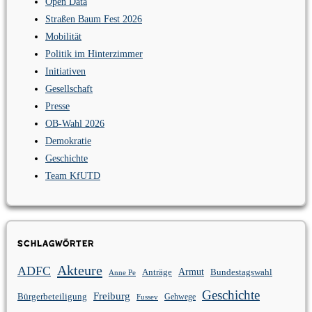
Open Data
Straßen Baum Fest 2026
Mobilität
Politik im Hinterzimmer
Initiativen
Gesellschaft
Presse
OB-Wahl 2026
Demokratie
Geschichte
Team KfUTD
Schlagwörter
Akteure
ADFC
Anträge
Armut
Bundestagswahl
Anne Pe
Geschichte
Freiburg
Bürgerbeteiligung
Gehwege
Fussev