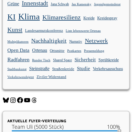
Innenstadt
Grüne
Jana Schwab
Jan Kamensky
Jugendgemeinderat
Klima
KI
Klimaresilienz
Kreidespray
Kreide
Kunst
Landesarmutskonferenz
Liste lebenswerte Ortenau
Nachhaltigkeit
Netzwerk
Narrativ
Multiplikatoren
Open Data
Ortenau
Ortsmitte
Postkarten
Pressemeldung
Radfahren
Sicherheit
Sprühkreide
Shared Space
Runder Tisch
Studie
Steinstraße
Verkehrsausschuss
Straßenkreide
Stadtbaukunst
Ziviler Widerstand
Verkehrswendejetzt
Bluesky
Instagram
Facebook
YouTube
Threads
Aktuelle Flyer-Verteilung
Team Uli (5000 Stück)
100%