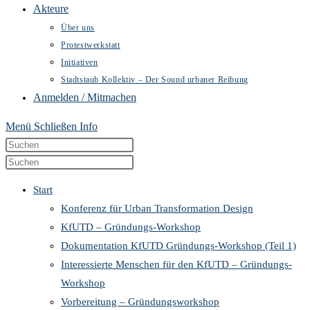
Akteure
Über uns
Protestwerkstatt
Initiativen
Stadtstaub Kollektiv – Der Sound urbaner Reibung
Anmelden / Mitmachen
Menü
Schließen
Info
Diese
Press
Website
Escape
Press
durchsuchen
to
Escape
Start
close
to
Konferenz für Urban Transformation Design
the
close
KfUTD – Gründungs-Workshop
search
the
Dokumentation KfUTD Gründungs-Workshop (Teil 1)
panel.
search
Interessierte Menschen für den KfUTD – Gründungs-
panel.
Workshop
Vorbereitung – Gründungsworkshop