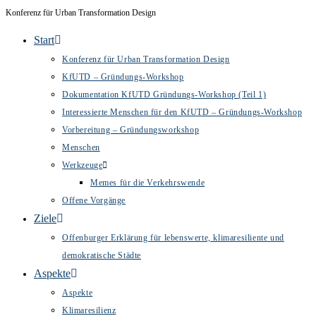
Inhalt
Konferenz für Urban Transformation Design
Zum
springen
Inhalt
Start
springen
Konferenz für Urban Transformation Design
KfUTD – Gründungs-Workshop
Dokumentation KfUTD Gründungs-Workshop (Teil 1)
Interessierte Menschen für den KfUTD – Gründungs-Workshop
Vorbereitung – Gründungsworkshop
Menschen
Werkzeuge
Memes für die Verkehrswende
Offene Vorgänge
Ziele
Offenburger Erklärung für lebenswerte, klimaresiliente und
demokratische Städte
Aspekte
Aspekte
Klimaresilienz