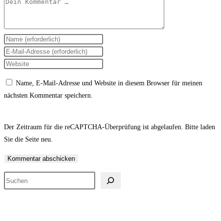
Kommentar
Gib
deinen
Gib
Namen
deine
Gib
oder
E-
deine
Name, E-Mail-Adresse und Website in diesem Browser für meinen
Benutzernamen
Mail-
Website-
nächsten Kommentar speichern.
zum
Adresse
URL
Kommentieren
zum
ein
ein
Kommentieren
(optional)
Der Zeitraum für die reCAPTCHA-Überprüfung ist abgelaufen. Bitte laden
ein
Sie die Seite neu.
Suchen