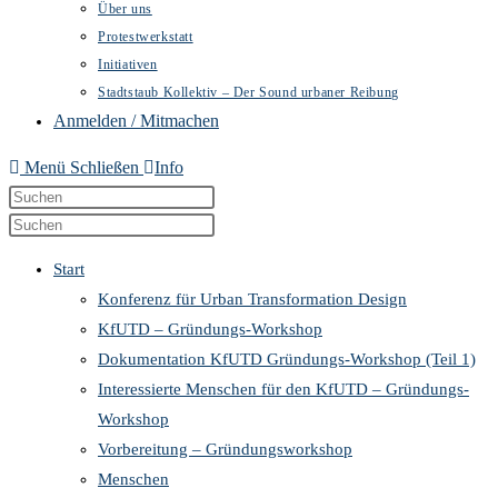
Über uns
Protestwerkstatt
Initiativen
Stadtstaub Kollektiv – Der Sound urbaner Reibung
Anmelden / Mitmachen
Menü
Schließen
Info
Diese
Press
Website
Escape
Press
durchsuchen
to
Escape
Start
close
to
Konferenz für Urban Transformation Design
the
close
KfUTD – Gründungs-Workshop
search
the
Dokumentation KfUTD Gründungs-Workshop (Teil 1)
panel.
search
Interessierte Menschen für den KfUTD – Gründungs-
panel.
Workshop
Vorbereitung – Gründungsworkshop
Menschen