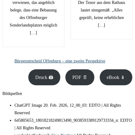
verwiesen, das angeblich
Der Tenor aus dem Rathaus
belege, dass eine Bebauung
lautet sinngemäß: „Alles
des Offenburger
geprüft, keine erheblichen
Sonderlandeplatzes möglich
[…]
[…]
Bürgerentscheid Offenburg – eine zweite Perspektive
Druck 🖨
PDF 📄
eBook 📱
Bildquellen
ChatGPT Image 20. Feb. 2026, 12_00_03: EDTO | All Rights
Reserved
645805653_18018218249813490_9038593389129733334_n: EDTO
| All Rights Reserved