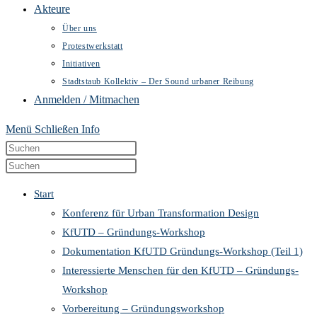
Akteure
Über uns
Protestwerkstatt
Initiativen
Stadtstaub Kollektiv – Der Sound urbaner Reibung
Anmelden / Mitmachen
Menü
Schließen
Info
Diese
Press
Website
Escape
Press
durchsuchen
to
Escape
Start
close
to
Konferenz für Urban Transformation Design
the
close
KfUTD – Gründungs-Workshop
search
the
Dokumentation KfUTD Gründungs-Workshop (Teil 1)
panel.
search
Interessierte Menschen für den KfUTD – Gründungs-
panel.
Workshop
Vorbereitung – Gründungsworkshop