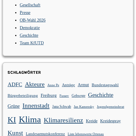
Gesellschaft
Presse
OB-Wahl 2026
Demokratie
Geschichte
Team KfUTD
Schlagwörter
Akteure
ADFC
Anträge
Armut
Bundestagswahl
Anne Pe
Geschichte
Freiburg
Bürgerbeteiligung
Gehwege
Fussev
Innenstadt
Grüne
Jana Schwab
Jan Kamensky
Jugendgemeinderat
Klima
KI
Klimaresilienz
Kreidespray
Kreide
Kunst
Landesarmutskonferenz
Liste lebenswerte Ortenau