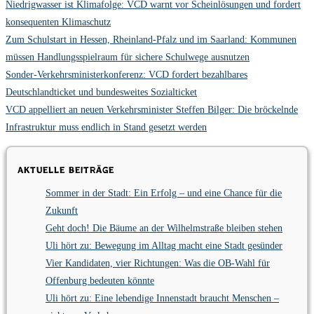
Niedrigwasser ist Klimafolge: VCD warnt vor Scheinlösungen und fordert
konsequenten Klimaschutz
Zum Schulstart in Hessen, Rheinland-Pfalz und im Saarland: Kommunen
müssen Handlungsspielraum für sichere Schulwege ausnutzen
Sonder-Verkehrsministerkonferenz: VCD fordert bezahlbares
Deutschlandticket und bundesweites Sozialticket
VCD appelliert an neuen Verkehrsminister Steffen Bilger: Die bröckelnde
Infrastruktur muss endlich in Stand gesetzt werden
Aktuelle Beiträge
Sommer in der Stadt: Ein Erfolg – und eine Chance für die
Zukunft
Geht doch! Die Bäume an der Wilhelmstraße bleiben stehen
Uli hört zu: Bewegung im Alltag macht eine Stadt gesünder
Vier Kandidaten, vier Richtungen: Was die OB-Wahl für
Offenburg bedeuten könnte
Uli hört zu: Eine lebendige Innenstadt braucht Menschen –