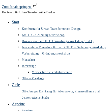
Zum Inhalt springen
Konferenz für Urban Transformation Design
Zum
Inhalt
Start
springen
Konferenz für Urban Transformation Design
KfUTD – Gründungs-Workshop
Dokumentation KfUTD Gründungs-Workshop (Teil 1)
Interessierte Menschen für den KfUTD – Gründungs-Workshop
Vorbereitung – Gründungsworkshop
Menschen
Werkzeuge
Memes für die Verkehrswende
Offene Vorgänge
Ziele
Offenburger Erklärung für lebenswerte, klimaresiliente und
demokratische Städte
Aspekte
Aspekte