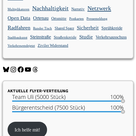
Nachhaltigkeit
Netzwerk
Narrativ
Multiplikatoren
Open Data
Ortenau
Ortsmitte
Postkarten
Pressemeldung
Radfahren
Sicherheit
Sprühkreide
Shared Space
Runder Tisch
Studie
Steinstraße
Verkehrsausschuss
Straßenkreide
Stadtbaukunst
Ziviler Widerstand
Verkehrswendejetzt
Bluesky
Instagram
Facebook
YouTube
Threads
Aktuelle Flyer-Verteilung
Team Uli (5000 Stück)
100%
Bürgerentscheid (7500 Stück)
100%
Ich helfe mit!