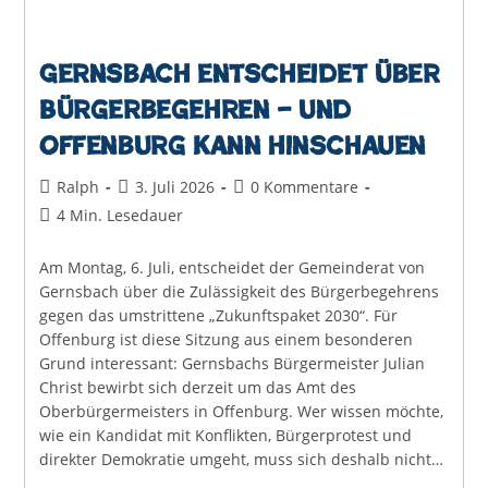
Gernsbach entscheidet über
Bürgerbegehren – und
Offenburg kann hinschauen
Beitrags-
Beitrag
Beitrags-
Ralph
3. Juli 2026
0 Kommentare
Autor:
veröffentlicht:
Kommentare:
Lesedauer:
4 Min. Lesedauer
Am Montag, 6. Juli, entscheidet der Gemeinderat von
Gernsbach über die Zulässigkeit des Bürgerbegehrens
gegen das umstrittene „Zukunftspaket 2030“. Für
Offenburg ist diese Sitzung aus einem besonderen
Grund interessant: Gernsbachs Bürgermeister Julian
Christ bewirbt sich derzeit um das Amt des
Oberbürgermeisters in Offenburg. Wer wissen möchte,
wie ein Kandidat mit Konflikten, Bürgerprotest und
direkter Demokratie umgeht, muss sich deshalb nicht…