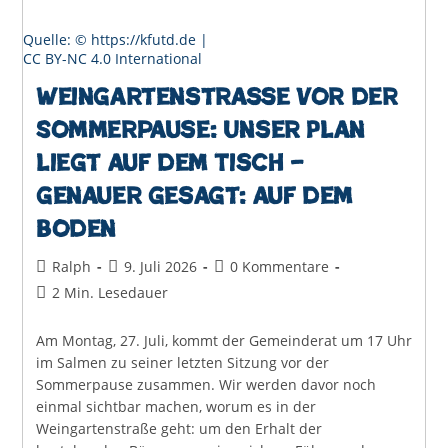
Quelle: © https://kfutd.de |
CC BY-NC 4.0 International
Weingartenstraße vor der
Sommerpause: Unser Plan
liegt auf dem Tisch –
genauer gesagt: auf dem
Boden
Beitrags-
Beitrag
Beitrags-
Ralph
9. Juli 2026
0 Kommentare
Autor:
veröffentlicht:
Kommentare:
Lesedauer:
2 Min. Lesedauer
Am Montag, 27. Juli, kommt der Gemeinderat um 17 Uhr
im Salmen zu seiner letzten Sitzung vor der
Sommerpause zusammen. Wir werden davor noch
einmal sichtbar machen, worum es in der
Weingartenstraße geht: um den Erhalt der