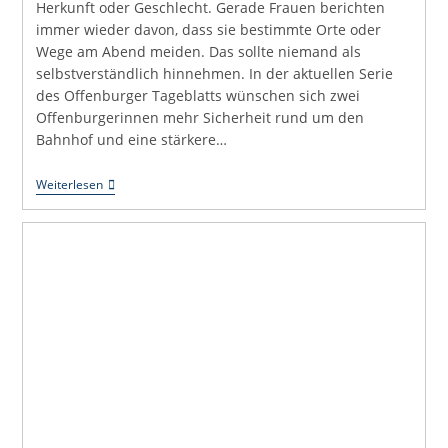
Herkunft oder Geschlecht. Gerade Frauen berichten
immer wieder davon, dass sie bestimmte Orte oder
Wege am Abend meiden. Das sollte niemand als
selbstverständlich hinnehmen. In der aktuellen Serie
des Offenburger Tageblatts wünschen sich zwei
Offenburgerinnen mehr Sicherheit rund um den
Bahnhof und eine stärkere…
Uli
Weiterlesen
Hört
Zu:
Sicherheit
Entsteht
Durch
Präsenz
Und
Gute
Stadtgestaltung