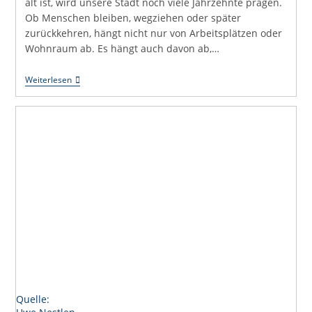
alt ist, wird unsere Stadt noch viele Jahrzehnte prägen.
Ob Menschen bleiben, wegziehen oder später
zurückkehren, hängt nicht nur von Arbeitsplätzen oder
Wohnraum ab. Es hängt auch davon ab,…
Uli
Weiterlesen
Hört
Zu:
Eine
Stadt
Muss
Auch
Jungen
Menschen
Gehören
Quelle: