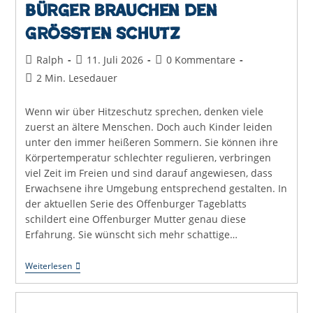
Bürger brauchen den
größten Schutz
Beitrags-
Beitrag
Beitrags-
Ralph
11. Juli 2026
0 Kommentare
Autor:
veröffentlicht:
Kommentare:
Lesedauer:
2 Min. Lesedauer
Wenn wir über Hitzeschutz sprechen, denken viele
zuerst an ältere Menschen. Doch auch Kinder leiden
unter den immer heißeren Sommern. Sie können ihre
Körpertemperatur schlechter regulieren, verbringen
viel Zeit im Freien und sind darauf angewiesen, dass
Erwachsene ihre Umgebung entsprechend gestalten. In
der aktuellen Serie des Offenburger Tageblatts
schildert eine Offenburger Mutter genau diese
Erfahrung. Sie wünscht sich mehr schattige…
Uli
Weiterlesen
Hört
Zu:
Die
Kleinsten