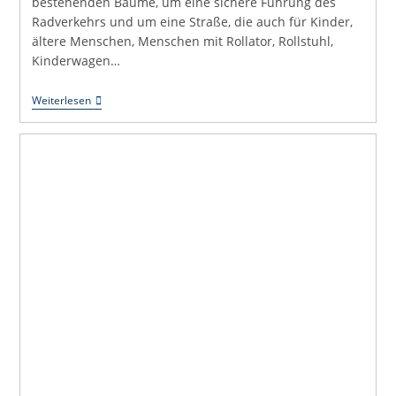
bestehenden Bäume, um eine sichere Führung des
Radverkehrs und um eine Straße, die auch für Kinder,
ältere Menschen, Menschen mit Rollator, Rollstuhl,
Kinderwagen…
Weingartenstraße
Weiterlesen
Vor
Der
Sommerpause:
Unser
Plan
Liegt
Auf
Dem
Tisch
–
Genauer
Gesagt:
Auf
Dem
Boden