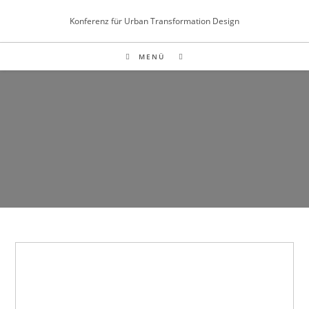
Inhalt
Zum
springen
Konferenz für Urban Transformation Design
Inhalt
springen
MENÜ