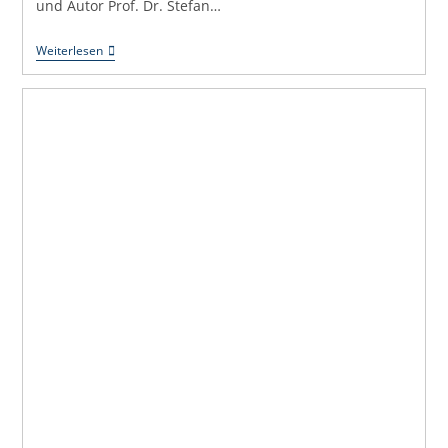
und Autor Prof. Dr. Stefan…
Heute
Weiterlesen
Entscheidet
Sich
Mehr
Als
Eine
Rechtsfrage