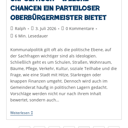
Chancen ein parteiloser
Oberbürgermeister bietet
Beitrags-
Beitrag
Beitrags-
Ralph
3. Juli 2026
0 Kommentare
Autor:
veröffentlicht:
Kommentare:
Lesedauer:
6 Min. Lesedauer
Kommunalpolitik gilt oft als die politische Ebene, auf
der Sachfragen wichtiger sind als Ideologien.
Schließlich geht es um Schulen, Straßen, Wohnraum,
Bäume, Pflege, Verkehr, Kultur, soziale Teilhabe und die
Frage, wie eine Stadt mit Hitze, Starkregen oder
knappen Finanzen umgeht. Dennoch wird auch im
Gemeinderat häufig in politischen Lagern gedacht.
Vorschläge werden nicht nur nach ihrem Inhalt
bewertet, sondern auch…
Unabhängig,
Weiterlesen
Aber
Nicht
Unpolitisch