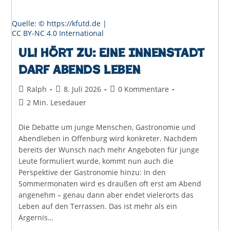
Quelle: © https://kfutd.de |
CC BY-NC 4.0 International
Uli hört zu: Eine Innenstadt
darf abends leben
Beitrags-
Beitrag
Beitrags-
Ralph
8. Juli 2026
0 Kommentare
Autor:
veröffentlicht:
Kommentare:
Lesedauer:
2 Min. Lesedauer
Die Debatte um junge Menschen, Gastronomie und
Abendleben in Offenburg wird konkreter. Nachdem
bereits der Wunsch nach mehr Angeboten für junge
Leute formuliert wurde, kommt nun auch die
Perspektive der Gastronomie hinzu: In den
Sommermonaten wird es draußen oft erst am Abend
angenehm – genau dann aber endet vielerorts das
Leben auf den Terrassen. Das ist mehr als ein
Ärgernis…