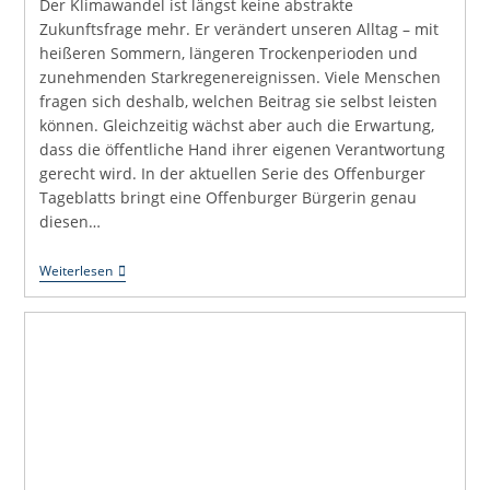
Der Klimawandel ist längst keine abstrakte
Zukunftsfrage mehr. Er verändert unseren Alltag – mit
heißeren Sommern, längeren Trockenperioden und
zunehmenden Starkregenereignissen. Viele Menschen
fragen sich deshalb, welchen Beitrag sie selbst leisten
können. Gleichzeitig wächst aber auch die Erwartung,
dass die öffentliche Hand ihrer eigenen Verantwortung
gerecht wird. In der aktuellen Serie des Offenburger
Tageblatts bringt eine Offenburger Bürgerin genau
diesen…
Uli
Weiterlesen
Hört
Zu:
Die
Stadt
Muss
Mit
Gutem
Beispiel
Vorangehen