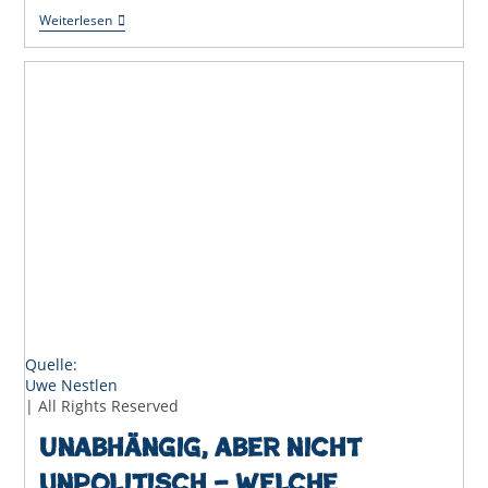
Gernsbach
Weiterlesen
Entscheidet
Über
Bürgerbegehren
–
Und
Offenburg
Kann
Hinschauen
Quelle:
Uwe Nestlen
| All Rights Reserved
Unabhängig, aber nicht
unpolitisch – Welche