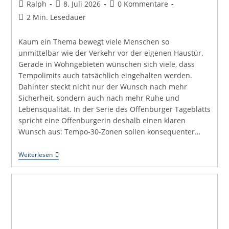
Beitrags-
Beitrag
Beitrags-
Ralph
8. Juli 2026
0 Kommentare
Autor:
veröffentlicht:
Kommentare:
Lesedauer:
2 Min. Lesedauer
Kaum ein Thema bewegt viele Menschen so
unmittelbar wie der Verkehr vor der eigenen Haustür.
Gerade in Wohngebieten wünschen sich viele, dass
Tempolimits auch tatsächlich eingehalten werden.
Dahinter steckt nicht nur der Wunsch nach mehr
Sicherheit, sondern auch nach mehr Ruhe und
Lebensqualität. In der Serie des Offenburger Tageblatts
spricht eine Offenburgerin deshalb einen klaren
Wunsch aus: Tempo-30-Zonen sollen konsequenter…
Uli
Weiterlesen
Hört
Zu:
Sichere
Straßen
Entstehen
Nicht
Nur
Durch
Blitzer