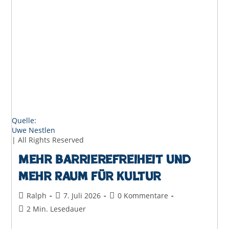
Quelle:
Uwe Nestlen
| All Rights Reserved
Mehr Barrierefreiheit und
mehr Raum für Kultur
Beitrags-
Beitrag
Beitrags-
Ralph
7. Juli 2026
0 Kommentare
Autor:
veröffentlicht:
Kommentare:
Lesedauer:
2 Min. Lesedauer