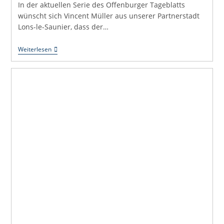
In der aktuellen Serie des Offenburger Tageblatts
wünscht sich Vincent Müller aus unserer Partnerstadt
Lons-le-Saunier, dass der…
Uli
Weiterlesen
Hört
Zu:
Die
Deutsch-
Französische
Freundschaft
Lebt
Von
Den
Menschen