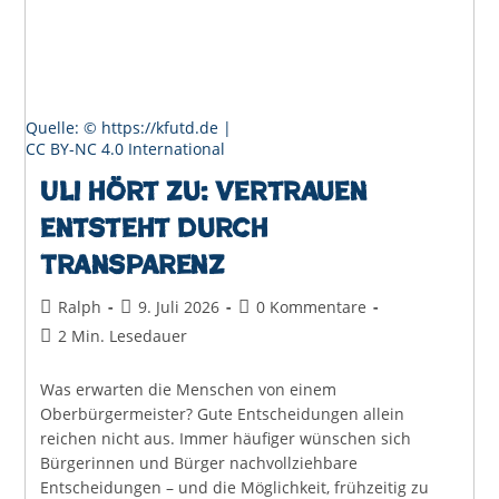
Quelle: © https://kfutd.de |
CC BY-NC 4.0 International
Uli hört zu: Vertrauen
entsteht durch
Transparenz
Beitrags-
Beitrag
Beitrags-
Ralph
9. Juli 2026
0 Kommentare
Autor:
veröffentlicht:
Kommentare:
Lesedauer:
2 Min. Lesedauer
Was erwarten die Menschen von einem
Oberbürgermeister? Gute Entscheidungen allein
reichen nicht aus. Immer häufiger wünschen sich
Bürgerinnen und Bürger nachvollziehbare
Entscheidungen – und die Möglichkeit, frühzeitig zu