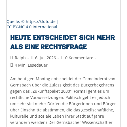
Quelle: © https://kfutd.de |
CC BY-NC 4.0 International
Heute entscheidet sich mehr
als eine Rechtsfrage
Beitrags-
Beitrag
Beitrags-
Ralph
6. Juli 2026
0 Kommentare
Autor:
veröffentlicht:
Kommentare:
Lesedauer:
4 Min. Lesedauer
Am heutigen Montag entscheidet der Gemeinderat von
Gernsbach über die Zulässigkeit des Bürgerbegehrens
gegen das „Zukunftspaket 2030“. Formal geht es um
rechtliche Voraussetzungen. Politisch geht es jedoch
um sehr viel mehr: Dürfen die Bürgerinnen und Bürger
über Einschnitte abstimmen, die das gesellschaftliche,
kulturelle und soziale Leben ihrer Stadt auf Jahre
verändern werden? Der Gernsbacher Wissenschaftler