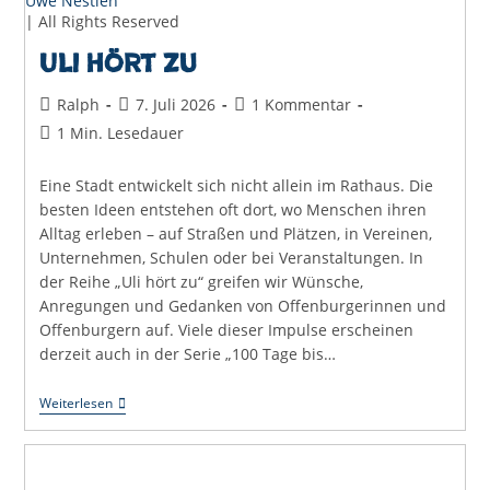
Uwe Nestlen
| All Rights Reserved
Uli hört zu
Beitrags-
Beitrag
Beitrags-
Ralph
7. Juli 2026
1 Kommentar
Autor:
veröffentlicht:
Kommentare:
Lesedauer:
1 Min. Lesedauer
Eine Stadt entwickelt sich nicht allein im Rathaus. Die
besten Ideen entstehen oft dort, wo Menschen ihren
Alltag erleben – auf Straßen und Plätzen, in Vereinen,
Unternehmen, Schulen oder bei Veranstaltungen. In
der Reihe „Uli hört zu“ greifen wir Wünsche,
Anregungen und Gedanken von Offenburgerinnen und
Offenburgern auf. Viele dieser Impulse erscheinen
derzeit auch in der Serie „100 Tage bis…
Uli
Weiterlesen
Hört
Zu