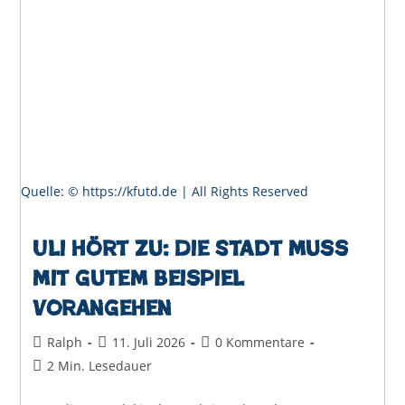
Quelle: © https://kfutd.de | All Rights Reserved
Uli hört zu: Die Stadt muss
mit gutem Beispiel
vorangehen
Beitrags-
Beitrag
Beitrags-
Ralph
11. Juli 2026
0 Kommentare
Autor:
veröffentlicht:
Kommentare:
Lesedauer:
2 Min. Lesedauer