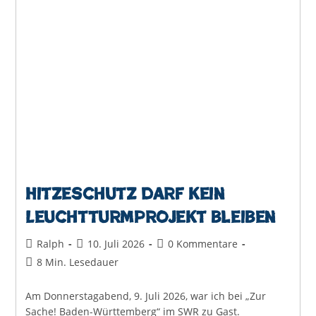
Bürger
Brauchen
Den
Größten
Schutz
Hitzeschutz darf kein
Leuchtturmprojekt bleiben
Beitrags-
Beitrag
Beitrags-
Ralph
10. Juli 2026
0 Kommentare
Autor:
veröffentlicht:
Kommentare:
Lesedauer:
8 Min. Lesedauer
Am Donnerstagabend, 9. Juli 2026, war ich bei „Zur
Sache! Baden-Württemberg“ im SWR zu Gast.